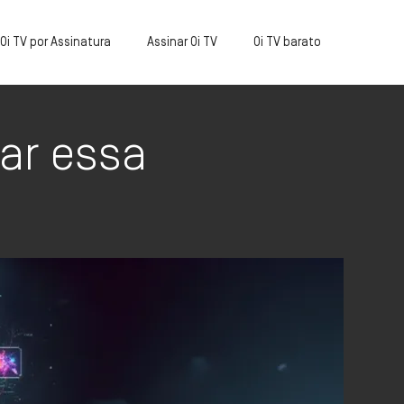
Oi TV por Assinatura
Assinar Oi TV
Oi TV barato
ar essa