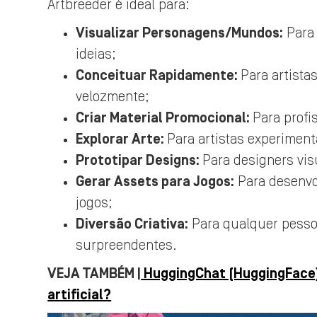
Artbreeder é ideal para:
Visualizar Personagens/Mundos:
Para 
ideias;
Conceituar Rapidamente:
Para artista
velozmente;
Criar Material Promocional:
Para profi
Explorar Arte:
Para artistas experimen
Prototipar Designs:
Para designers vi
Gerar Assets para Jogos:
Para desenvol
jogos;
Diversão Criativa:
Para qualquer pessoa
surpreendentes.
VEJA TAMBÉM |
HuggingChat (HuggingFace):
artificial?