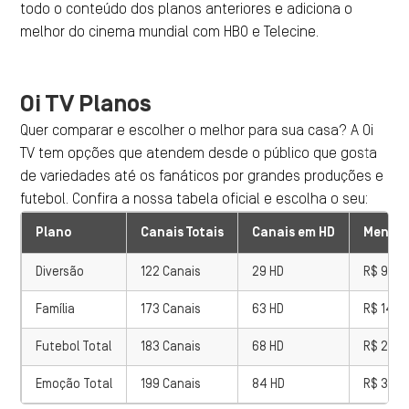
todo o conteúdo dos planos anteriores e adiciona o
melhor do cinema mundial com HBO e Telecine.
Oi TV Planos
Quer comparar e escolher o melhor para sua casa? A Oi
TV tem opções que atendem desde o público que gosta
de variedades até os fanáticos por grandes produções e
futebol. Confira a nossa tabela oficial e escolha o seu:
Plano
Canais Totais
Canais em HD
Mensal
Diversão
122 Canais
29 HD
R$ 94,9
Família
173 Canais
63 HD
R$ 149,
Futebol Total
183 Canais
68 HD
R$ 209,
Emoção Total
199 Canais
84 HD
R$ 309,