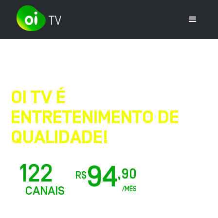
OI TV É
ENTRETENIMENTO DE
QUALIDADE!
A Melhor TV por Assinatura do Brasil
122
94
,90
+
R$
CANAIS
/MÊS