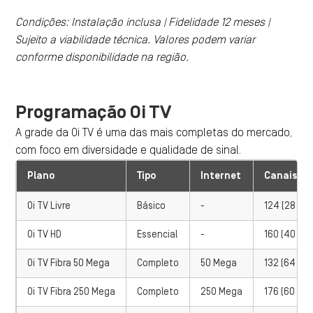
Condições: Instalação inclusa | Fidelidade 12 meses |
Sujeito a viabilidade técnica. Valores podem variar
conforme disponibilidade na região.
Programação Oi TV
A grade da Oi TV é uma das mais completas do mercado,
com foco em diversidade e qualidade de sinal.
Plano
Tipo
Internet
Canais
Oi TV Livre
Básico
-
124 (28 em
Oi TV HD
Essencial
-
160 (40 em
Oi TV Fibra 50 Mega
Completo
50 Mega
132 (64 em
Oi TV Fibra 250 Mega
Completo
250 Mega
176 (60 em