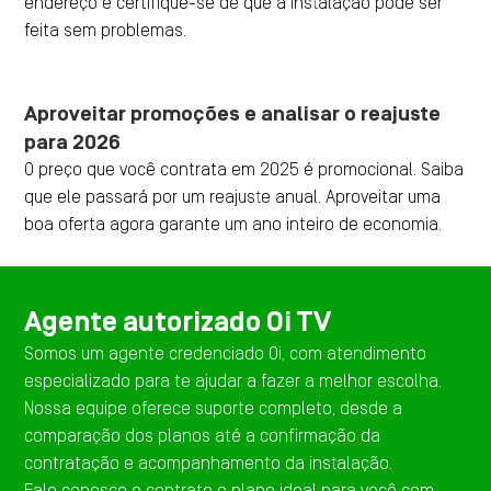
endereço e certifique-se de que a instalação pode ser
feita sem problemas.
Aproveitar promoções e analisar o reajuste
para 2026
O preço que você contrata em 2025 é promocional. Saiba
que ele passará por um reajuste anual. Aproveitar uma
boa oferta agora garante um ano inteiro de economia.
Agente autorizado Oi TV
Somos um agente credenciado Oi, com atendimento
especializado para te ajudar a fazer a melhor escolha.
Nossa equipe oferece suporte completo, desde a
comparação dos planos até a confirmação da
contratação e acompanhamento da instalação.