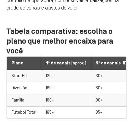
portfólio da operadora, com possíveis atualizações na
grade de canais e ajustes de valor.
Tabela comparativa: escolha o
plano que melhor encaixa para
você
Plano
Nº de canais (aprox.)
Nº de canais HD (a
Start HD
120+
30+
Diversão
160+
60+
Família
180+
80+
Futebol Total
185+
85+