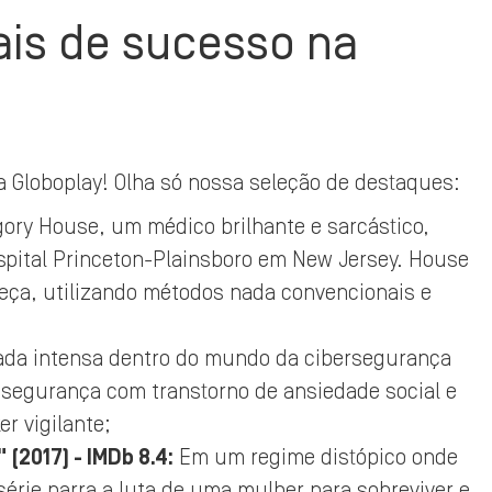
ais de sucesso na
 Globoplay! Olha só nossa seleção de destaques:
gory House, um médico brilhante e sarcástico,
spital Princeton-Plainsboro em New Jersey. House
ça, utilizando métodos nada convencionais e
da intensa dentro do mundo da cibersegurança
e segurança com transtorno de ansiedade social e
r vigilante;
 (2017) - IMDb 8.4:
Em um regime distópico onde
série narra a luta de uma mulher para sobreviver e