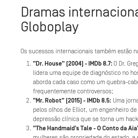
Dramas internacion
Globoplay
Os sucessos internacionais também estão na
"Dr. House" (2004) - IMDb 8.7:
O Dr. Gre
lidera uma equipe de diagnóstico no ho
aborda cada caso como um quebra-cabe
frequentemente controversos;
"Mr. Robot" (2015) - IMDb 8.5:
Uma jorna
pelos olhos de Elliot, um engenheiro d
depressão clínica que se torna um hacke
"The Handmaid’s Tale - O Conto da Aia"
mulheres são propriedade do estado, a 