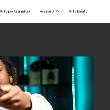
Oi TV por Assinatura
Assinar Oi TV
Oi TV barato