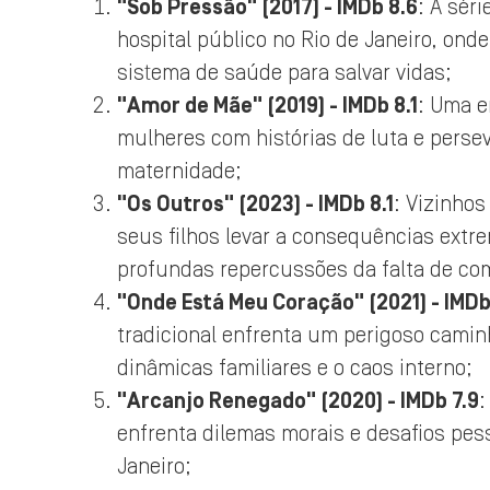
"Sob Pressão" (2017) - IMDb 8.6
: A sér
hospital público no Rio de Janeiro, on
sistema de saúde para salvar vidas;
"Amor de Mãe" (2019) - IMDb 8.1
: Uma e
mulheres com histórias de luta e perse
maternidade;
"Os Outros" (2023) - IMDb 8.1
: Vizinho
seus filhos levar a consequências ext
profundas repercussões da falta de co
"Onde Está Meu Coração" (2021) - IMDb
tradicional enfrenta um perigoso cami
dinâmicas familiares e o caos interno;
"Arcanjo Renegado" (2020) - IMDb 7.9
:
enfrenta dilemas morais e desafios pes
Janeiro;