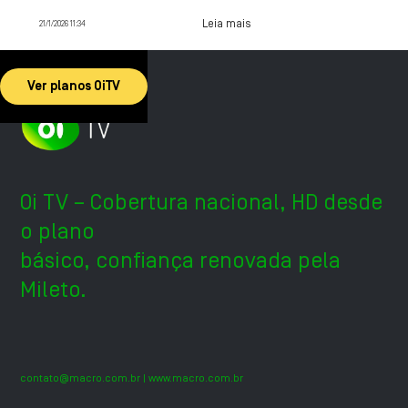
Leia mais
21/1/2026 11:34
Ver planos OiTV
Oi TV – Cobertura nacional, HD desde
o plano
básico, confiança renovada pela
Mileto.
contato@macro.com.br
| www.macro.com.br