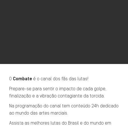
O
Combate
é o canal dos fãs das lutas!
Prepare-se para sentir o impacto de cada golpe,
finalização e a vibração contagiante da torcida.
Na programação do canal tem conteúdo 24h dedicado
ao mundo das artes marciais.
Assista as melhores lutas do Brasil e do mundo em