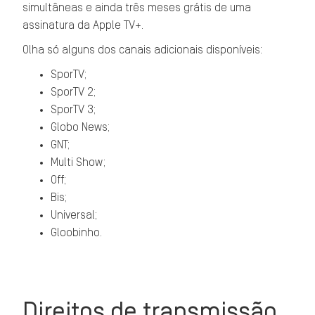
simultâneas e ainda três meses grátis de uma
assinatura da Apple TV+.
Olha só alguns dos canais adicionais disponíveis:
SporTV;
SporTV 2;
SporTV 3;
Globo News;
GNT;
Multi Show;
Off;
Bis;
Universal;
Gloobinho.
Direitos de transmissão