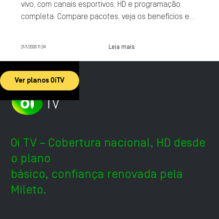
vivo, com canais esportivos, HD e programação
completa. Compare pacotes, veja os benefícios e
contrate agora.
Leia mais
21/1/2026 11:34
Ver planos OiTV
Oi TV – Cobertura nacional, HD desde
o plano
básico, confiança renovada pela
Mileto.