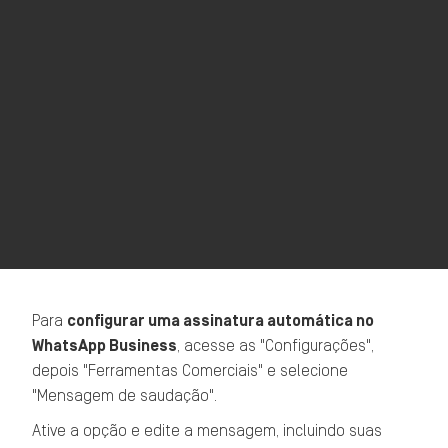
Para
configurar uma assinatura automática no
WhatsApp Business
, acesse as "Configurações",
depois "Ferramentas Comerciais" e selecione
"Mensagem de saudação".
Ative a opção e edite a mensagem, incluindo suas