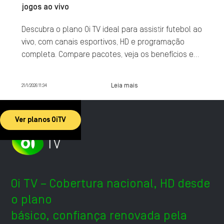
jogos ao vivo
Descubra o plano Oi TV ideal para assistir futebol ao
vivo, com canais esportivos, HD e programação
completa. Compare pacotes, veja os benefícios e
contrate agora.
Leia mais
21/1/2026 11:34
Ver planos OiTV
Oi TV – Cobertura nacional, HD desde
o plano
básico, confiança renovada pela