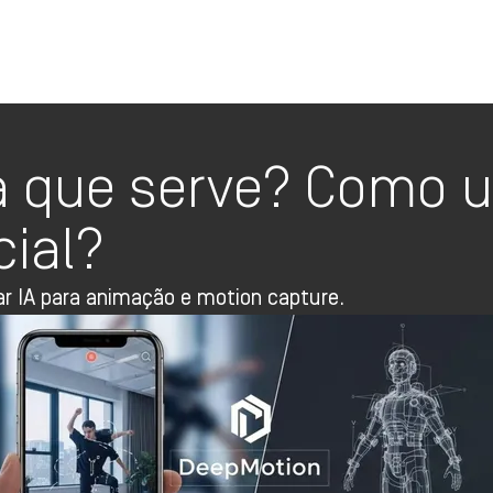
Oi TV Planos
a que serve? Como u
cial?
r IA para animação e motion capture.