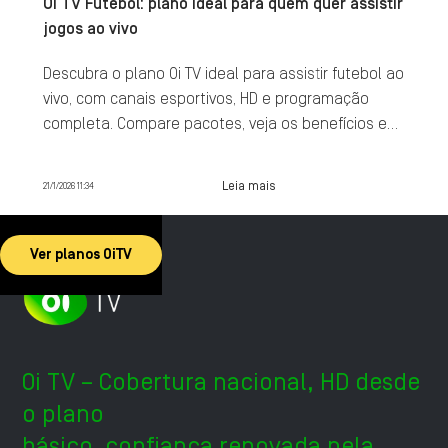
Oi TV Futebol: plano ideal para quem quer assistir
jogos ao vivo
Descubra o plano Oi TV ideal para assistir futebol ao
vivo, com canais esportivos, HD e programação
completa. Compare pacotes, veja os benefícios e
contrate agora.
Leia mais
21/1/2026 11:34
Ver planos OiTV
Oi TV – Cobertura nacional, HD desde
o plano
básico, confiança renovada pela