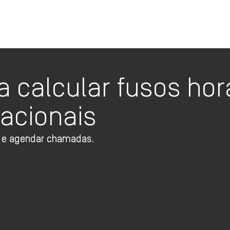
Oi TV Planos
 calcular fusos hor
acionais
os e agendar chamadas.