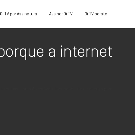
Oi TV por Assinatura
Assinar Oi TV
Oi TV barato
porque a internet