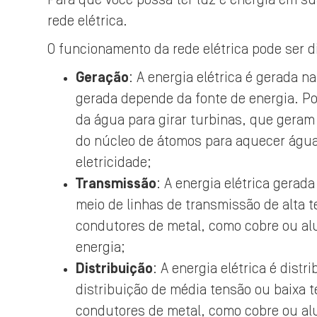
Para que você possa ter luz e energia em su
rede elétrica.
O funcionamento da rede elétrica pode ser di
Geração
: A energia elétrica é gerada 
gerada depende da fonte de energia. Po
da água para girar turbinas, que geram
do núcleo de átomos para aquecer água,
eletricidade;
Transmissão
: A energia elétrica gerad
meio de linhas de transmissão de alta t
condutores de metal, como cobre ou alu
energia;
Distribuição
: A energia elétrica é dist
distribuição de média tensão ou baixa te
condutores de metal, como cobre ou alu