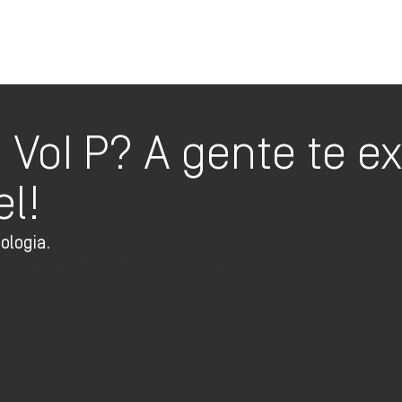
Oi TV Planos
VoI P? A gente te exp
el!
ologia.