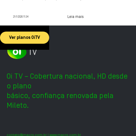
contrate agora.
Leia mais
21/1/2026 11:34
Ver planos OiTV
Oi TV – Cobertura nacional, HD desde
o plano
básico, confiança renovada pela
Mileto.
contato@macro.com.br
| www.macro.com.br