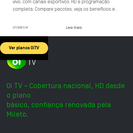
vivo, com canais esportivos, HD e programação
completa. Compare pacotes, veja os benefícios e
contrate agora.
Leia mais
21/1/2026 11:34
Ver planos OiTV
Oi TV – Cobertura nacional, HD desde
o plano
básico, confiança renovada pela
Mileto.