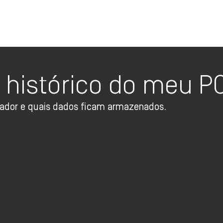
Oi TV Planos
 histórico do meu P
tador e quais dados ficam armazenados.