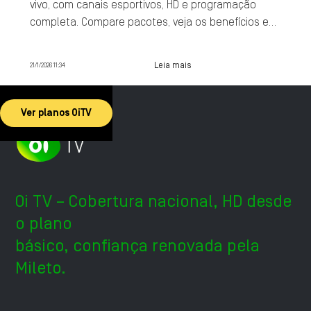
vivo, com canais esportivos, HD e programação
completa. Compare pacotes, veja os benefícios e
contrate agora.
Leia mais
21/1/2026 11:34
Ver planos OiTV
Oi TV – Cobertura nacional, HD desde
o plano
básico, confiança renovada pela
Mileto.