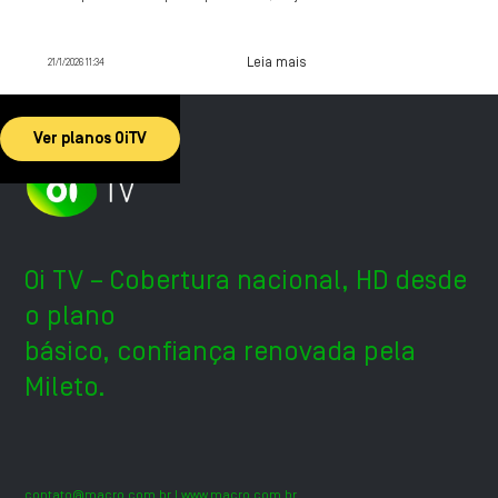
contrate agora.
Leia mais
21/1/2026 11:34
Ver planos OiTV
Oi TV – Cobertura nacional, HD desde
o plano
básico, confiança renovada pela
Mileto.
contato@macro.com.br
| www.macro.com.br