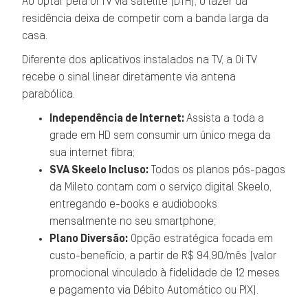
Ao optar pela Oi TV via satélite (DTH), o lazer da
residência deixa de competir com a banda larga da
casa.
Diferente dos aplicativos instalados na TV, a Oi TV
recebe o sinal linear diretamente via antena
parabólica.
Independência de Internet:
Assista a toda a
grade em HD sem consumir um único mega da
sua internet fibra;
SVA Skeelo Incluso:
Todos os planos pós-pagos
da Mileto contam com o serviço digital Skeelo,
entregando e-books e audiobooks
mensalmente no seu smartphone;
Plano Diversão:
Opção estratégica focada em
custo-benefício, a partir de R$ 94,90/mês (valor
promocional vinculado à fidelidade de 12 meses
e pagamento via Débito Automático ou PIX).