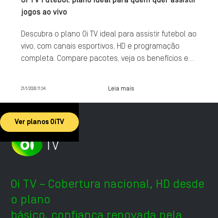
Oi TV Futebol: plano ideal para quem quer assistir
jogos ao vivo
Descubra o plano Oi TV ideal para assistir futebol ao
vivo, com canais esportivos, HD e programação
completa. Compare pacotes, veja os benefícios e
contrate agora.
Leia mais
21/1/2026 11:34
Ver planos OiTV
Oi TV – Cobertura nacional, HD desde
o plano
básico, confiança renovada pela