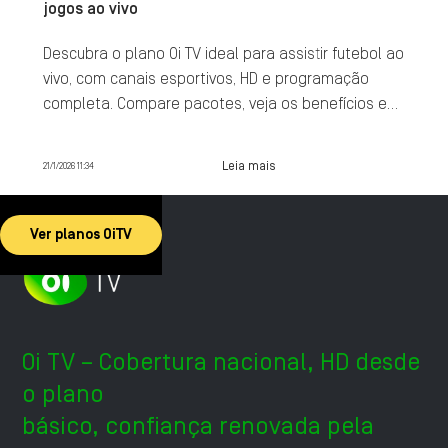
jogos ao vivo
Descubra o plano Oi TV ideal para assistir futebol ao
vivo, com canais esportivos, HD e programação
completa. Compare pacotes, veja os benefícios e
contrate agora.
Leia mais
21/1/2026 11:34
Ver planos OiTV
Oi TV – Cobertura nacional, HD desde
o plano
básico, confiança renovada pela