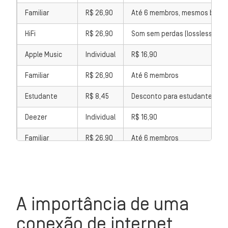
Familiar
R$ 26,90
Até 6 membros, mesmos benefíc
HiFi
R$ 26,90
Som sem perdas (lossless) de a
Apple Music
Individual
R$ 16,90
Familiar
R$ 26,90
Até 6 membros
Estudante
R$ 8,45
Desconto para estudantes c
Deezer
Individual
R$ 16,90
Familiar
R$ 26,90
Até 6 membros
Estudante
R$ 8,45
Desconto para estudantes c
HiFi
R$ 26,90
Som sem perdas (lossless) de a
A importância de uma
Amazon Music
Gratuito
Grátis
conexão de internet
Individual
R$ 16,90
Catálogo completo, estações d