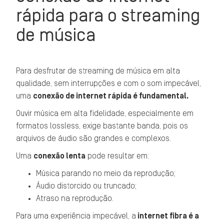
rápida para o streaming
Familiar
R$ 26,90
Até 6 membros
de música
HD
R$ 21,90
Áudio em alta resolução (lossle
Tidal
Individual
R$ 29,90
Para desfrutar de streaming de música em alta
Familiar
R$ 59,90
Até 6 membros
qualidade, sem interrupções e com o som impecável,
uma
conexão de internet rápida é fundamental.
Estudante
R$ 14,95
Desconto para estudantes c
Ouvir música em alta fidelidade, especialmente em
formatos lossless, exige bastante banda, pois os
arquivos de áudio são grandes e complexos.
Uma
conexão lenta
pode resultar em:
Música parando no meio da reprodução;
Áudio distorcido ou truncado;
Atraso na reprodução.
Para uma experiência impecável, a
internet fibra é a