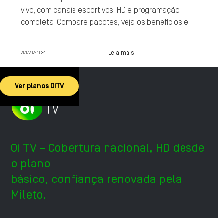
vivo, com canais esportivos, HD e programação
completa. Compare pacotes, veja os benefícios e
contrate agora.
Leia mais
21/1/2026 11:34
Ver planos OiTV
Oi TV – Cobertura nacional, HD desde
o plano
básico, confiança renovada pela
Mileto.