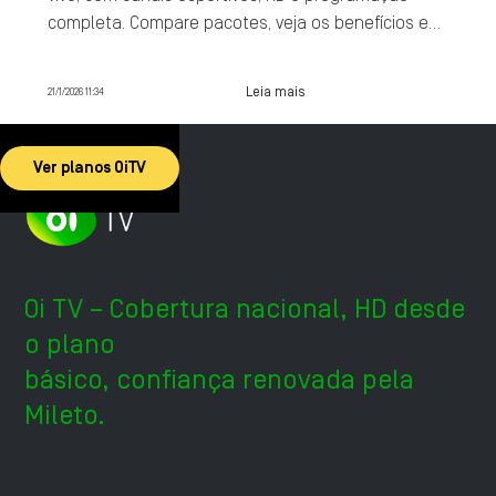
completa. Compare pacotes, veja os benefícios e
contrate agora.
Leia mais
21/1/2026 11:34
Ver planos OiTV
Oi TV – Cobertura nacional, HD desde
o plano
básico, confiança renovada pela
Mileto.