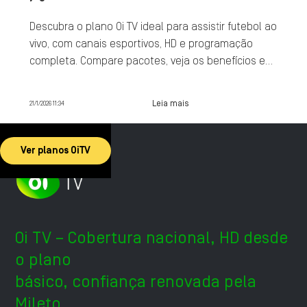
Descubra o plano Oi TV ideal para assistir futebol ao
vivo, com canais esportivos, HD e programação
completa. Compare pacotes, veja os benefícios e
contrate agora.
Leia mais
21/1/2026 11:34
Ver planos OiTV
Oi TV – Cobertura nacional, HD desde
o plano
básico, confiança renovada pela
Mileto.