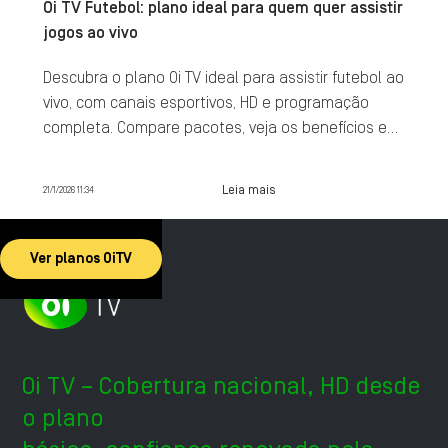
Oi TV Futebol: plano ideal para quem quer assistir
jogos ao vivo
Descubra o plano Oi TV ideal para assistir futebol ao
vivo, com canais esportivos, HD e programação
completa. Compare pacotes, veja os benefícios e
contrate agora.
Leia mais
21/1/2026 11:34
Ver planos OiTV
Oi TV – Cobertura nacional, HD desde
o plano