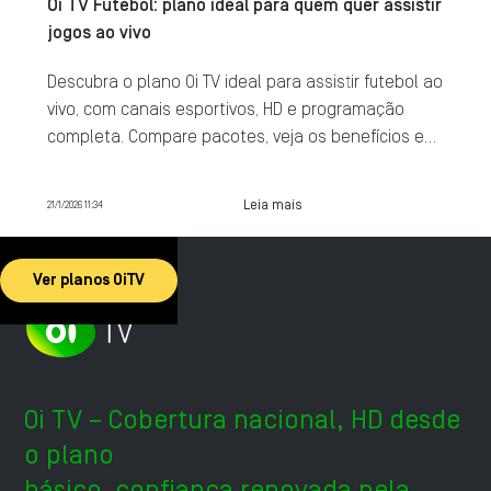
Oi TV Futebol: plano ideal para quem quer assistir
jogos ao vivo
Descubra o plano Oi TV ideal para assistir futebol ao
vivo, com canais esportivos, HD e programação
completa. Compare pacotes, veja os benefícios e
contrate agora.
Leia mais
21/1/2026 11:34
Ver planos OiTV
Oi TV – Cobertura nacional, HD desde
o plano
básico, confiança renovada pela