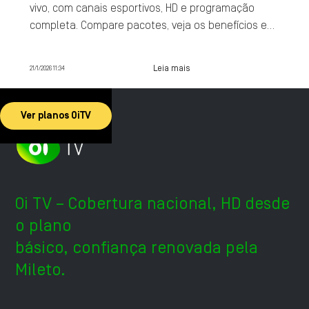
vivo, com canais esportivos, HD e programação
completa. Compare pacotes, veja os benefícios e
contrate agora.
Leia mais
21/1/2026 11:34
Ver planos OiTV
Oi TV – Cobertura nacional, HD desde
o plano
básico, confiança renovada pela
Mileto.