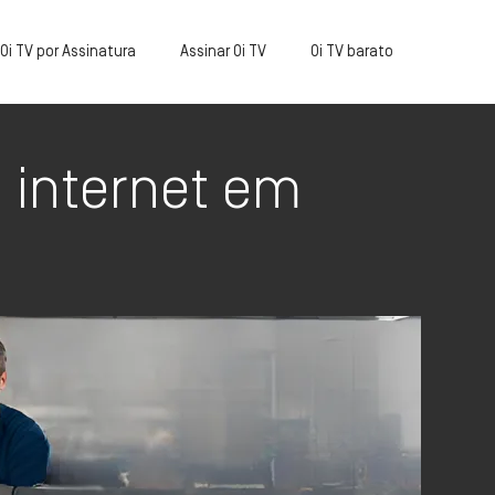
Oi TV por Assinatura
Assinar Oi TV
Oi TV barato
 internet em